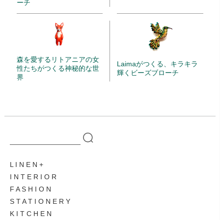
ーチ
森を愛するリトアニアの女
Laimaがつくる、キラキラ
性たちがつくる神秘的な世
輝くビーズブローチ
界
L I N E N
I N T E R I O R
F A S H I O N
S T A T I O N E R Y
K I T C H E N