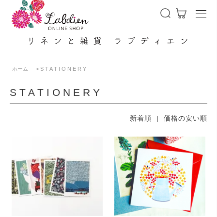
Me
ホーム
>
S T A T I O N E R Y
S T A T I O N E R Y
新着順
| 価格の安い順