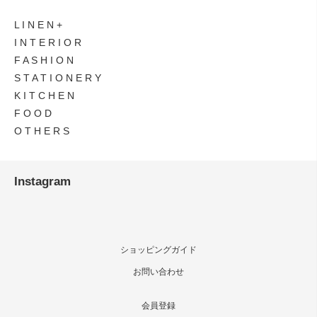
L I N E N
I N T E R I O R
F A S H I O N
S T A T I O N E R Y
K I T C H E N
F O O D
O T H E R S
Instagram
ショッピングガイド
お問い合わせ
会員登録