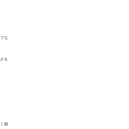
フな
さを
く縮