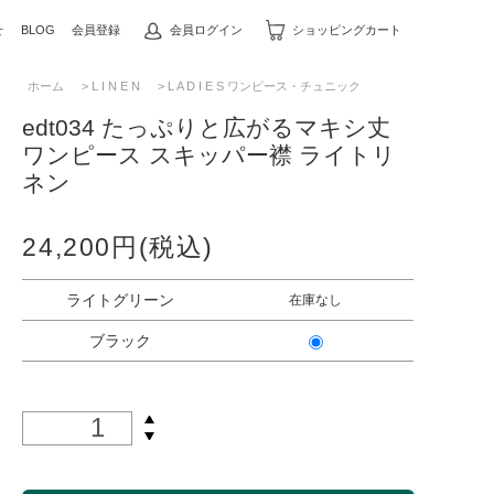
せ
BLOG
会員登録
会員ログイン
ショッピングカート
ホーム
>
L I N E N
>
L A D I E S ワンピース・チュニック
edt034 たっぷりと広がるマキシ丈
ワンピース スキッパー襟 ライトリ
ネン
24,200円(税込)
ライトグリーン
在庫なし
ブラック