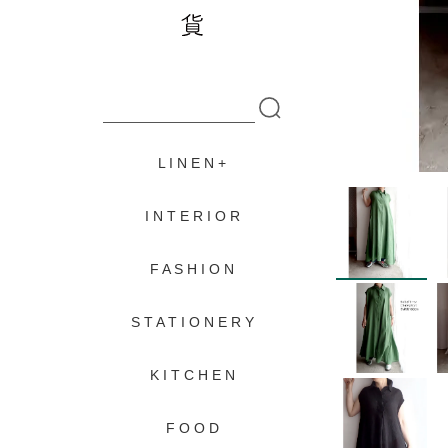
L I N E N
I N T E R I O R
F A S H I O N
S T A T I O N E R Y
K I T C H E N
F O O D