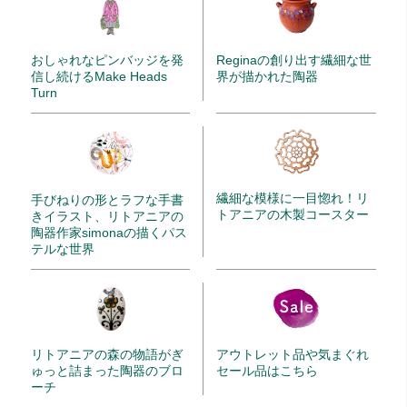
Reginaの創り出す繊細な世
おしゃれなピンバッジを発
界が描かれた陶器
信し続けるMake Heads
Turn
繊細な模様に一目惚れ！リ
手びねりの形とラフな手書
トアニアの木製コースター
きイラスト、リトアニアの
陶器作家simonaの描くパス
テルな世界
リトアニアの森の物語がぎ
アウトレット品や気まぐれ
ゅっと詰まった陶器のブロ
セール品はこちら
ーチ