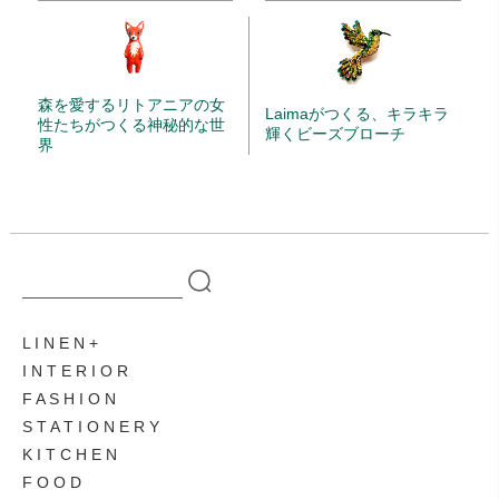
森を愛するリトアニアの女
Laimaがつくる、キラキラ
性たちがつくる神秘的な世
輝くビーズブローチ
界
L I N E N
I N T E R I O R
F A S H I O N
S T A T I O N E R Y
K I T C H E N
F O O D