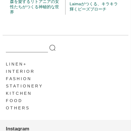
森を愛するリトアニアの女
Laimaがつくる、キラキラ
性たちがつくる神秘的な世
輝くビーズブローチ
界
L I N E N
I N T E R I O R
F A S H I O N
S T A T I O N E R Y
K I T C H E N
F O O D
O T H E R S
Instagram