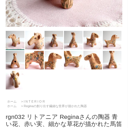
ホーム
>
I N T E R I O R
ホーム
>
Reginaの創り出す繊細な世界が描かれた陶器
rgn032 リトアニア Reginaさんの陶器 青
い花、赤い実、細かな草花が描かれた馬笛