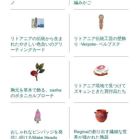
ノ
編みかご
リトアニアの伝統から生ま
リトアニア伝統工芸の壁飾
れたやさしい色合いのグリ
り -Verpste- ベルプステ
ーティングカード
リトアニア現地で見つけて
胸元を草木で飾る、sasha
ズキュンときた買付品たち
のボタニカルブローチ
Reginaの創り出す繊細な世
おしゃれなピンバッジを発
界が描かれた陶器
信し続けるMake Heads