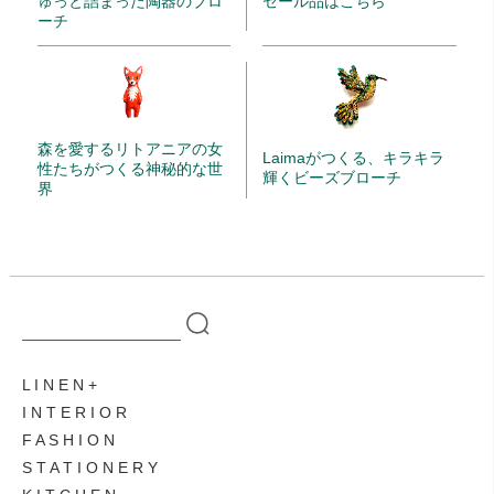
ゅっと詰まった陶器のブロ
セール品はこちら
ーチ
森を愛するリトアニアの女
Laimaがつくる、キラキラ
性たちがつくる神秘的な世
輝くビーズブローチ
界
L I N E N
I N T E R I O R
F A S H I O N
S T A T I O N E R Y