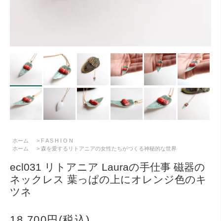
ホーム
>
F A S H I O N
ホーム
>
森を愛するリトアニアの女性たちがつくる神秘的な世界
ecl031 リトアニア Lauraの手仕事 磁器の
ネックレス 葉っぱの上にオレンジ色のキ
ツネ
18,700円(税込)