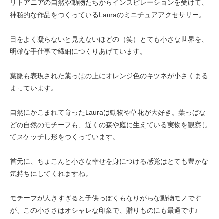
リトアニアの自然や動物たちからインスピレーションを受けて、
神秘的な作品をつくっているLauraのミニチュアアクセサリー。
目をよく凝らないと見えないほどの（笑）とても小さな世界を、
明確な手仕事で繊細につくりあげています。
葉脈も表現された葉っぱの上にオレンジ色のキツネが小さくまる
まっています。
自然にかこまれて育ったLauraは動物や草花が大好き。葉っぱな
どの自然のモチーフも、近くの森や庭に生えている実物を観察し
てスケッチし形をつくっています。
首元に、ちょこんと小さな幸せを身につける感覚はとても豊かな
気持ちにしてくれますね。
モチーフが大きすぎると子供っぽくもなりがちな動物モノです
が、この小ささはオシャレな印象で、贈りものにも最適です♪