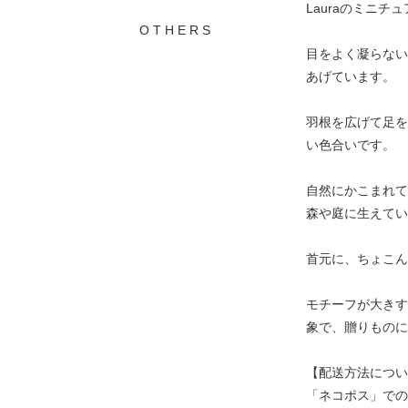
Lauraのミニチ
O T H E R S
目をよく凝らない
あげています。
羽根を広げて足を
い色合いです。
自然にかこまれて
森や庭に生えてい
首元に、ちょこん
モチーフが大きす
象で、贈りものに
【配送方法につい
「ネコポス」での