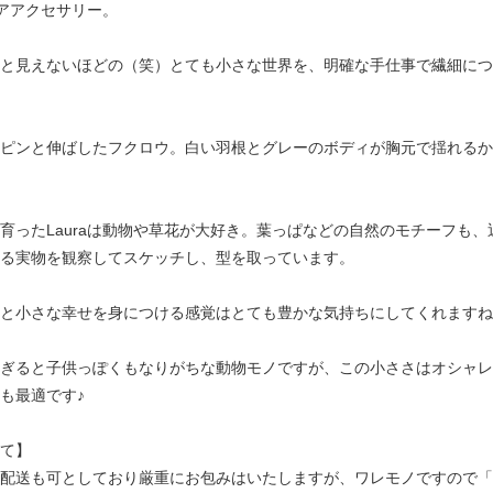
ュアアクセサリー。
と見えないほどの（笑）とても小さな世界を、明確な手仕事で繊細につ
ピンと伸ばしたフクロウ。白い羽根とグレーのボディが胸元で揺れるか
育ったLauraは動物や草花が大好き。葉っぱなどの自然のモチーフも、
る実物を観察してスケッチし、型を取っています。
と小さな幸せを身につける感覚はとても豊かな気持ちにしてくれますね
ぎると子供っぽくもなりがちな動物モノですが、この小ささはオシャレ
も最適です♪
て】
配送も可としており厳重にお包みはいたしますが、ワレモノですので「