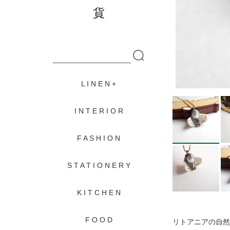
L I N E N
I N T E R I O R
F A S H I O N
S T A T I O N E R Y
K I T C H E N
F O O D
リトアニアの自然