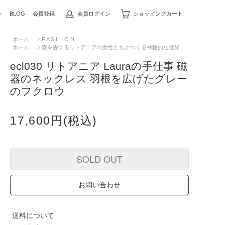
せ
BLOG
会員登録
会員ログイン
ショッピングカート
ホーム
>
F A S H I O N
ホーム
>
森を愛するリトアニアの女性たちがつくる神秘的な世界
ecl030 リトアニア Lauraの手仕事 磁
器のネックレス 羽根を広げたグレー
のフクロウ
17,600円(税込)
SOLD OUT
お問い合わせ
送料について