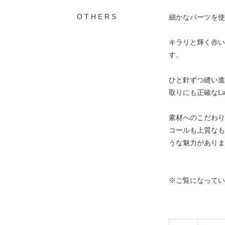
O T H E R S
細かなパーツを使
キラリと輝く赤い
す。
ひと針ずつ縫い進
取りにも正確なL
素材へのこだわり
コールも上質なも
うな魅力がありま
※ご覧になってい