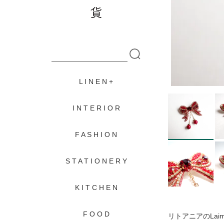
L I N E N
I N T E R I O R
F A S H I O N
S T A T I O N E R Y
K I T C H E N
F O O D
リトアニアのLa