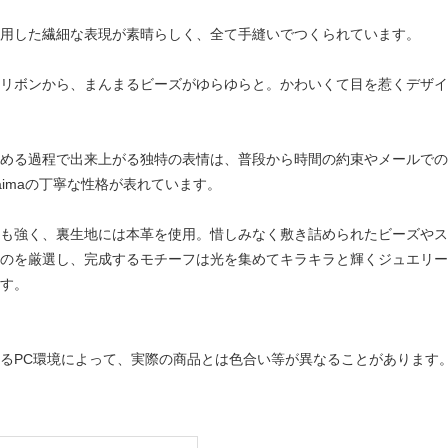
用した繊細な表現が素晴らしく、全て手縫いでつくられています。
リボンから、まんまるビーズがゆらゆらと。かわいくて目を惹くデザイ
める過程で出来上がる独特の表情は、普段から時間の約束やメールでの
aimaの丁寧な性格が表れています。
も強く、裏生地には本革を使用。惜しみなく敷き詰められたビーズやス
のを厳選し、完成するモチーフは光を集めてキラキラと輝くジュエリー
す。
るPC環境によって、実際の商品とは色合い等が異なることがあります