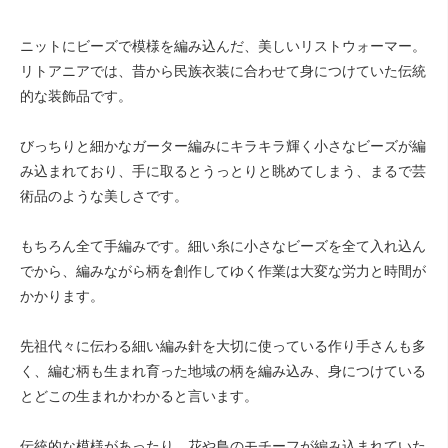
ニットにビーズで模様を編み込んだ、美しいリストウォーマー。
リトアニアでは、昔から民族衣装に合わせて身につけていた伝統
的な装飾品です。
びっちりと細かなガーター編みにキラキラ輝く小さなビーズが編
み込まれており、手に取るとうっとりと眺めてしまう、まるで芸
術品のような美しさです。
もちろん全て手編みです。細い糸に小さなビーズを全て入れ込ん
でから、編みながら柄を創作してゆく作業は大変な労力と時間が
かかります。
先祖代々に伝わる細い編み針を大切に使っている作り手さんも多
く、編む柄も生まれ育った地域の柄を編み込み、身につけている
とどこの生まれかわかると言います。
伝統的な模様があったり、花や鳥のモチーフが編み込まれていた