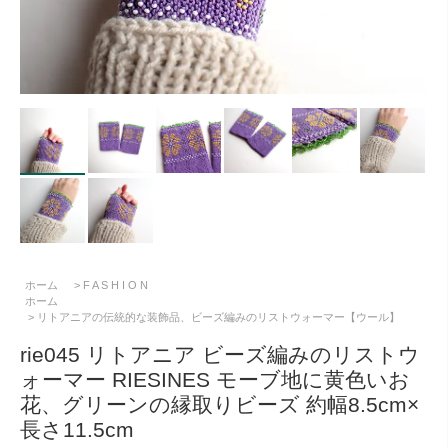
ホーム
>
F A S H I O N
ホーム
>
リトアニアの伝統的な装飾品、ビーズ編みのリストウォーマー【ウール】
rie045 リトアニア ビーズ編みのリストウ
ォーマー RIESINES モーブ地に黄色いお
花、グリーンの縁取りビーズ 約幅8.5cm×
長さ11.5cm