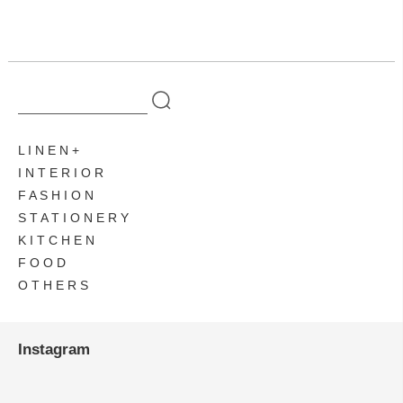
L I N E N
I N T E R I O R
F A S H I O N
S T A T I O N E R Y
K I T C H E N
F O O D
O T H E R S
Instagram