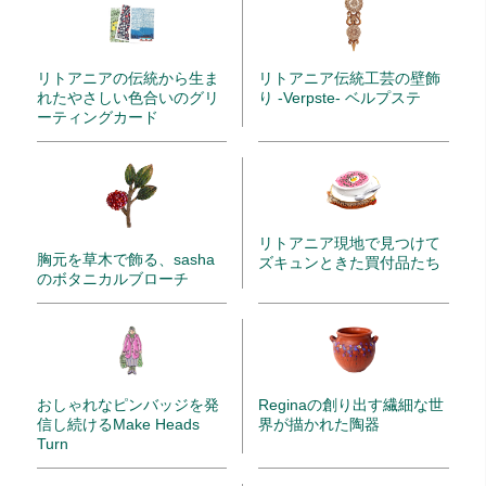
リトアニアの伝統から生ま
リトアニア伝統工芸の壁飾
れたやさしい色合いのグリ
り -Verpste- ベルプステ
ーティングカード
リトアニア現地で見つけて
胸元を草木で飾る、sasha
ズキュンときた買付品たち
のボタニカルブローチ
Reginaの創り出す繊細な世
おしゃれなピンバッジを発
界が描かれた陶器
信し続けるMake Heads
Turn