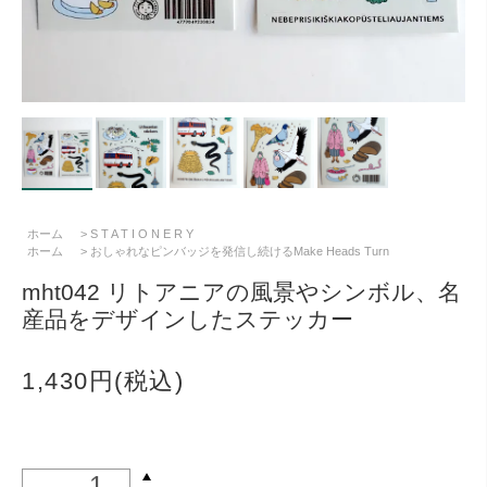
ホーム
>
S T A T I O N E R Y
ホーム
>
おしゃれなピンバッジを発信し続けるMake Heads Turn
mht042 リトアニアの風景やシンボル、名
産品をデザインしたステッカー
1,430円(税込)