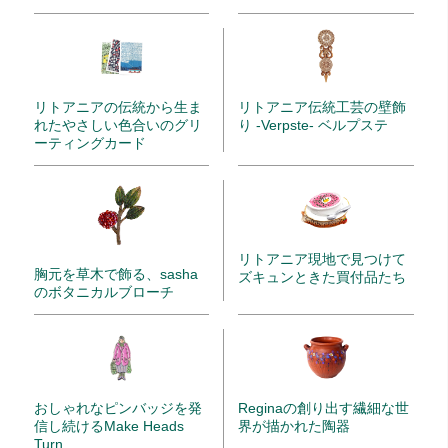
リトアニアの伝統から生ま
リトアニア伝統工芸の壁飾
れたやさしい色合いのグリ
り -Verpste- ベルプステ
ーティングカード
リトアニア現地で見つけて
胸元を草木で飾る、sasha
ズキュンときた買付品たち
のボタニカルブローチ
Reginaの創り出す繊細な世
おしゃれなピンバッジを発
界が描かれた陶器
信し続けるMake Heads
Turn