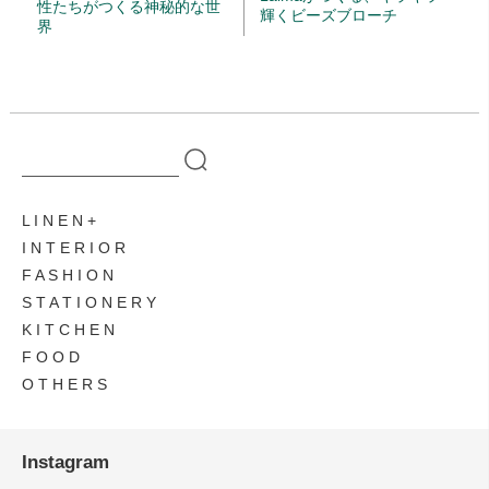
性たちがつくる神秘的な世
輝くビーズブローチ
界
L I N E N
I N T E R I O R
F A S H I O N
S T A T I O N E R Y
K I T C H E N
F O O D
O T H E R S
Instagram