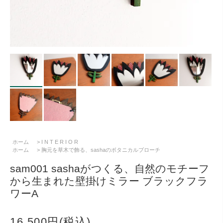
ホーム
>
I N T E R I O R
ホーム
>
胸元を草木で飾る、sashaのボタニカルブローチ
sam001 sashaがつくる、自然のモチーフ
から生まれた壁掛けミラー ブラックフラ
ワーA
16,500円(税込)