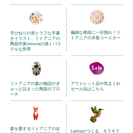
繊細な模様に一目惚れ！リ
手びねりの形とラフな手書
トアニアの木製コースター
きイラスト、リトアニアの
陶器作家simonaの描くパス
テルな世界
リトアニアの森の物語がぎ
アウトレット品や気まぐれ
ゅっと詰まった陶器のブロ
セール品はこちら
ーチ
森を愛するリトアニアの女
Laimaがつくる、キラキラ