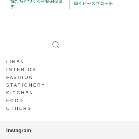
性たちがつくる神秘的な世
輝くビーズブローチ
界
L I N E N
I N T E R I O R
F A S H I O N
S T A T I O N E R Y
K I T C H E N
F O O D
O T H E R S
Instagram