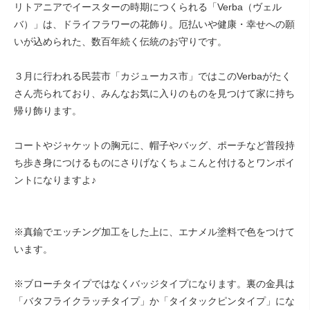
リトアニアでイースターの時期につくられる「Verba（ヴェル
バ）」は、ドライフラワーの花飾り。厄払いや健康・幸せへの願
いが込められた、数百年続く伝統のお守りです。
３月に行われる民芸市「カジューカス市」ではこのVerbaがたく
さん売られており、みんなお気に入りのものを見つけて家に持ち
帰り飾ります。
コートやジャケットの胸元に、帽子やバッグ、ポーチなど普段持
ち歩き身につけるものにさりげなくちょこんと付けるとワンポイ
ントになりますよ♪
※真鍮でエッチング加工をした上に、エナメル塗料で色をつけて
います。
※ブローチタイプではなくバッジタイプになります。裏の金具は
「バタフライクラッチタイプ」か「タイタックピンタイプ」にな