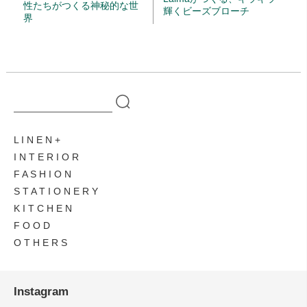
性たちがつくる神秘的な世
輝くビーズブローチ
界
L I N E N
I N T E R I O R
F A S H I O N
S T A T I O N E R Y
K I T C H E N
F O O D
O T H E R S
Instagram