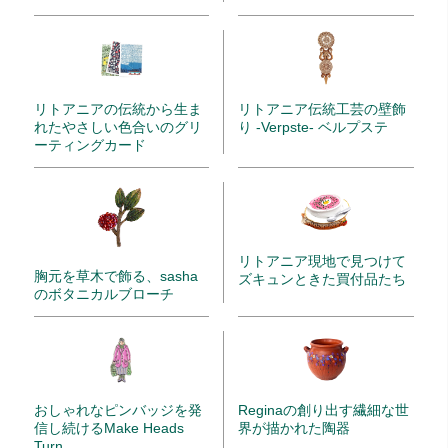
リトアニアの伝統から生ま
リトアニア伝統工芸の壁飾
れたやさしい色合いのグリ
り -Verpste- ベルプステ
ーティングカード
リトアニア現地で見つけて
胸元を草木で飾る、sasha
ズキュンときた買付品たち
のボタニカルブローチ
Reginaの創り出す繊細な世
おしゃれなピンバッジを発
界が描かれた陶器
信し続けるMake Heads
Turn