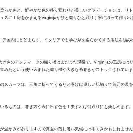
柔らかさと、鮮やかな色の移り変わりが美しいグラデーションは、リト
スに工房をかまえるVirginijaがひと織りひと織り丁寧に織って作り出
はリトアニア国内にとどまらず、イタリアでも学び糸を柔らかくする製法を編み
きさのアンティークの織り機はまだまだ現役で、Virginijaの工房には
集めたという使い込まれた織り機や大きな糸巻きがストックされていま
のスカーフは、三角に折ってくるりと巻けば優しい肌触りで首元の暖を
いるものは、巻き方や表に出す色を工夫すれば何通りにも楽しめます。
が温かみがありますので真夏の蒸し暑い気候には不向きかもしれません