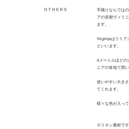
O T H E R S
手織りならではの
アの首都ヴィリニュ
ます。
Virginija
といいます。
4メートルほどの大
ニアの各地で買い
使いやすい大きさ
てくれます。
様々な色が入って
※リネン素材です