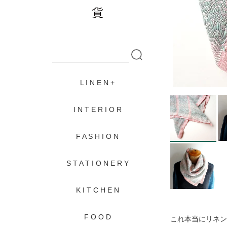
L I N E N
I N T E R I O R
F A S H I O N
S T A T I O N E R Y
K I T C H E N
F O O D
これ本当にリネン