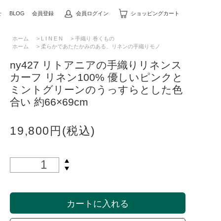
せ
BLOG
会員登録
会員ログイン
ショッピングカート
ホーム
>
L I N E N
>
手織り 巻くもの
ホーム
>
柔らかであたたかみのある、リネンの手織りモノ
ny427 リトアニアの手織りリネンス
カーフ リネン100% 優しいピンクと
ミントグリーンのうっすらとした色
合い 約66×69cm
19,800円(税込)
カートに入れる