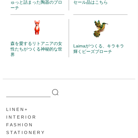
ゅっと詰まった陶器のブロ
セール品はこちら
ーチ
森を愛するリトアニアの女
Laimaがつくる、キラキラ
性たちがつくる神秘的な世
輝くビーズブローチ
界
L I N E N
I N T E R I O R
F A S H I O N
S T A T I O N E R Y