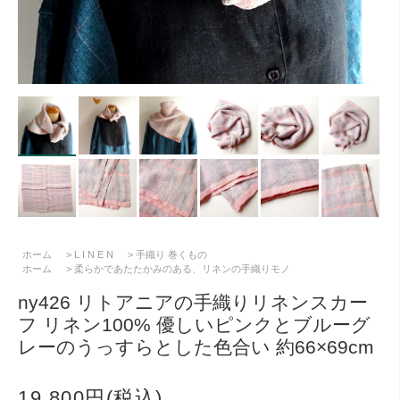
ホーム
>
L I N E N
>
手織り 巻くもの
ホーム
>
柔らかであたたかみのある、リネンの手織りモノ
ny426 リトアニアの手織りリネンスカー
フ リネン100% 優しいピンクとブルーグ
レーのうっすらとした色合い 約66×69cm
19,800円(税込)