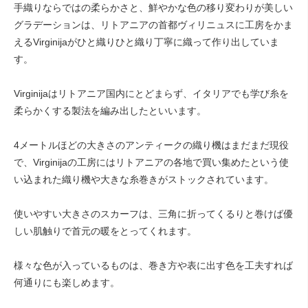
手織りならではの柔らかさと、鮮やかな色の移り変わりが美しい
グラデーションは、リトアニアの首都ヴィリニュスに工房をかま
えるVirginijaがひと織りひと織り丁寧に織って作り出していま
す。
Virginijaはリトアニア国内にとどまらず、イタリアでも学び糸を
柔らかくする製法を編み出したといいます。
4メートルほどの大きさのアンティークの織り機はまだまだ現役
で、Virginijaの工房にはリトアニアの各地で買い集めたという使
い込まれた織り機や大きな糸巻きがストックされています。
使いやすい大きさのスカーフは、三角に折ってくるりと巻けば優
しい肌触りで首元の暖をとってくれます。
様々な色が入っているものは、巻き方や表に出す色を工夫すれば
何通りにも楽しめます。