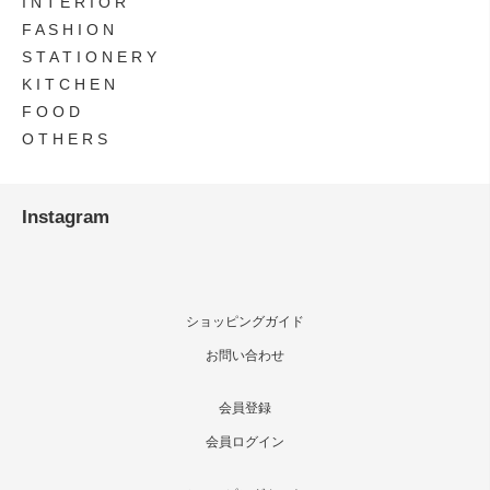
I N T E R I O R
F A S H I O N
S T A T I O N E R Y
K I T C H E N
F O O D
O T H E R S
Instagram
ショッピングガイド
お問い合わせ
会員登録
会員ログイン