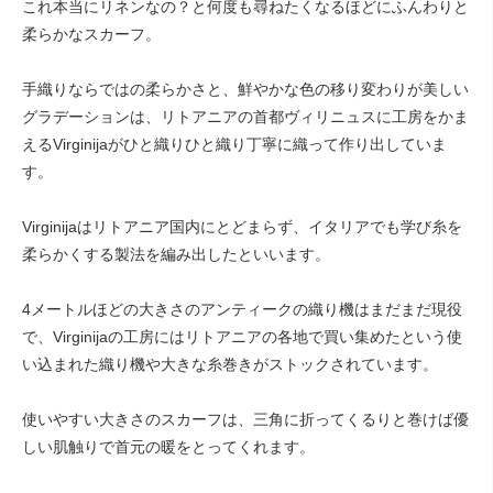
これ本当にリネンなの？と何度も尋ねたくなるほどにふんわりと
柔らかなスカーフ。
手織りならではの柔らかさと、鮮やかな色の移り変わりが美しい
グラデーションは、リトアニアの首都ヴィリニュスに工房をかま
えるVirginijaがひと織りひと織り丁寧に織って作り出していま
す。
Virginijaはリトアニア国内にとどまらず、イタリアでも学び糸を
柔らかくする製法を編み出したといいます。
4メートルほどの大きさのアンティークの織り機はまだまだ現役
で、Virginijaの工房にはリトアニアの各地で買い集めたという使
い込まれた織り機や大きな糸巻きがストックされています。
使いやすい大きさのスカーフは、三角に折ってくるりと巻けば優
しい肌触りで首元の暖をとってくれます。