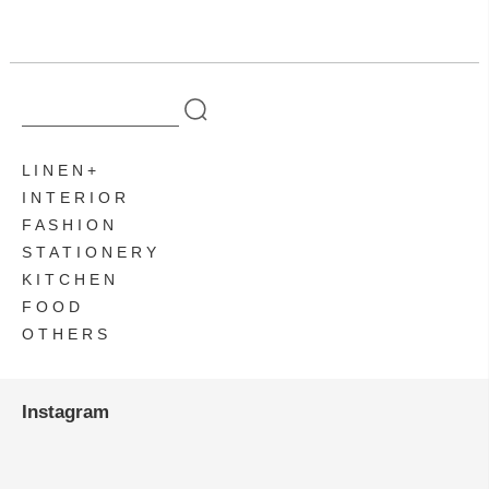
L I N E N
I N T E R I O R
F A S H I O N
S T A T I O N E R Y
K I T C H E N
F O O D
O T H E R S
Instagram