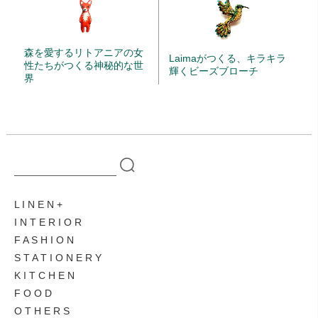
森を愛するリトアニアの女
Laimaがつくる、キラキラ
性たちがつくる神秘的な世
輝くビーズブローチ
界
L I N E N
I N T E R I O R
F A S H I O N
S T A T I O N E R Y
K I T C H E N
F O O D
O T H E R S