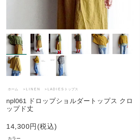
ホーム
>
L I N E N
>
L A D I E S トップス
npl061 ドロップショルダートップス クロ
ップド丈
14,300円(税込)
カラー