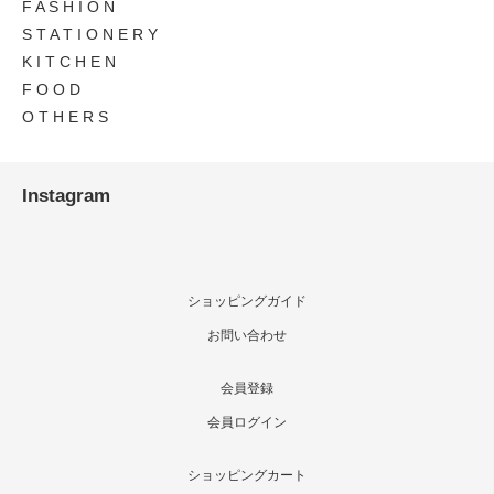
F A S H I O N
S T A T I O N E R Y
K I T C H E N
F O O D
O T H E R S
Instagram
ショッピングガイド
お問い合わせ
会員登録
会員ログイン
ショッピングカート