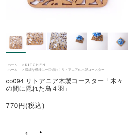
ホーム
>
K I T C H E N
ホーム
>
繊細な模様に一目惚れ！リトアニアの木製コースター
co094 リトアニア木製コースター「木々
の間に隠れた鳥４羽」
770円(税込)