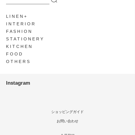
L I N E N
I N T E R I O R
F A S H I O N
S T A T I O N E R Y
K I T C H E N
F O O D
O T H E R S
Instagram
ショッピングガイド
お問い合わせ