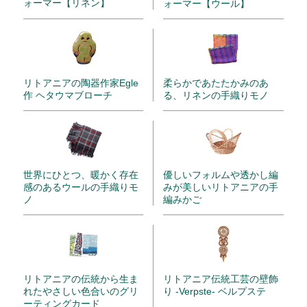
ォーマー【リネン】
ォーマー【ウール】
リトアニアの陶器作家Egle
柔らかであたたかみのあ
作 ヘタウマブローチ
る、リネンの手織りモノ
世界にひとつ、暖かく存在
優しいフォルムや透かし編
感のあるウールの手織りモ
みが美しいリトアニアの手
ノ
編みかご
リトアニアの伝統から生ま
リトアニア伝統工芸の壁飾
れたやさしい色合いのグリ
り -Verpste- ベルプステ
ーティングカード