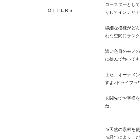
コースターとして
O T H E R S
りしてインテリア
繊細な模様がどん
れな空間にランク
濃い色目のモノの
に挟んで飾っても
また、オーナメン
すよ♪ドライフラ
玄関先でお客様を
ね。
※天然の素材を使
※経年により、だ