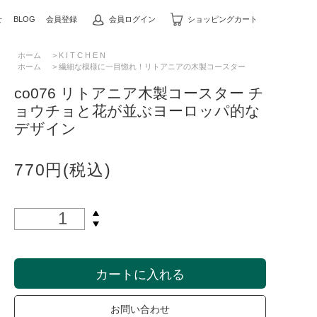
せ
BLOG
会員登録
会員ログイン
ショッピングカート
ホーム
>
K I T C H E N
ホーム
>
繊細な模様に一目惚れ！リトアニアの木製コースター
co076 リトアニア木製コースター チ
ョウチョと花が並ぶヨーロッパ的な
デザイン
770円(税込)
カートに入れる
お問い合わせ