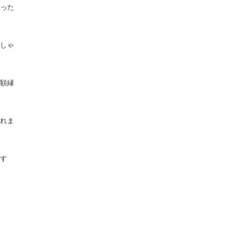
った
しゃ
額縁
れま
す