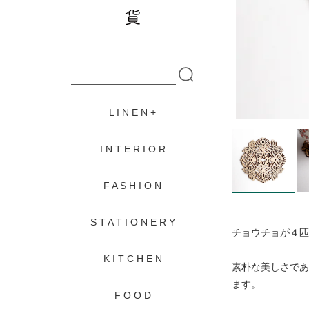
L I N E N
I N T E R I O R
F A S H I O N
S T A T I O N E R Y
チョウチョが４匹
K I T C H E N
素朴な美しさであ
ます。
F O O D