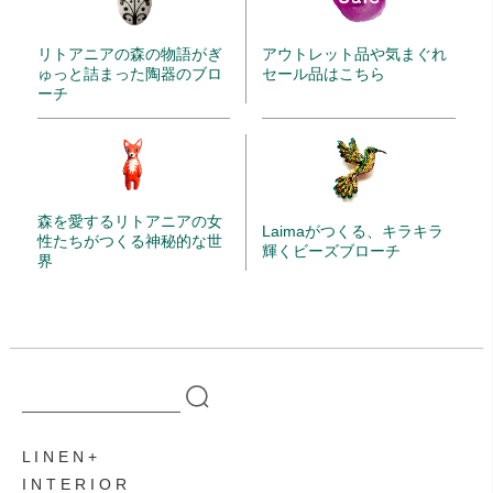
リトアニアの森の物語がぎ
アウトレット品や気まぐれ
ゅっと詰まった陶器のブロ
セール品はこちら
ーチ
森を愛するリトアニアの女
Laimaがつくる、キラキラ
性たちがつくる神秘的な世
輝くビーズブローチ
界
L I N E N
I N T E R I O R