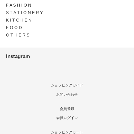
F A S H I O N
S T A T I O N E R Y
K I T C H E N
F O O D
O T H E R S
Instagram
ショッピングガイド
お問い合わせ
会員登録
会員ログイン
ショッピングカート