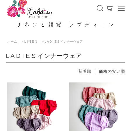
Me
ホーム
>
L I N E N
>
L A D I E S インナーウェア
L A D I E S インナーウェア
新着順
| 価格の安い順